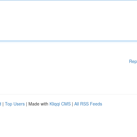
Rep
d
|
Top Users
| Made with
Kliqqi CMS
|
All RSS Feeds