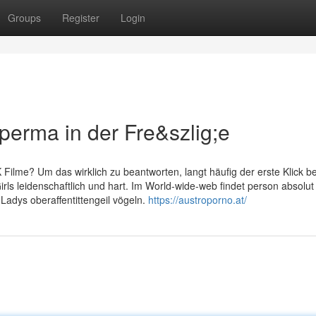
Groups
Register
Login
perma in der Fre&szlig;e
Filme? Um das wirklich zu beantworten, langt häufig der erste Klick be
Girls leidenschaftlich und hart. Im World-wide-web findet person absol
 Ladys oberaffentittengeil vögeln.
https://austroporno.at/