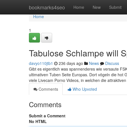
Home
bookmarks4seo
Home
New
Submit
Home
1
Tabulose Schlampe will S
davyo110jtb1
236 days ago
News
Discuss
Gibt es eigentlich was spannenderes wie versaute FSK 
ultimativen Tuben Seite Europas. Dort vögeln die hot 
viele Livecam Porno Videos, in welchen die attraktiven
Comments
Who Upvoted
Comments
Submit a Comment
No HTML