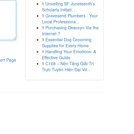
1
Unveiling SF Juneteenth's
Scholarly Initiati...
1
Gravesend Plumbers : Your
Local Professiona...
1
Purchasing Desoxyn Via the
Internet ?
1
Essential Dog Grooming
Supplies for Every Home
1
Handling Your Emotions: A
Effective Guide
ort Page
1
C168 – Nền Tảng Giải Trí
Trực Tuyến Hiện Đại Vớ...