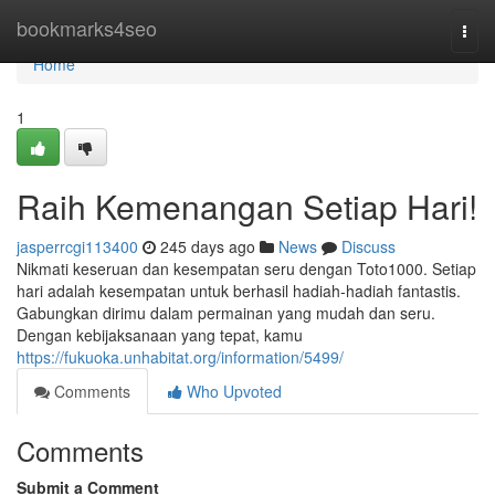
Home
bookmarks4seo
Togg
navi
Home
1
Raih Kemenangan Setiap Hari!
jasperrcgi113400
245 days ago
News
Discuss
Nikmati keseruan dan kesempatan seru dengan Toto1000. Setiap
hari adalah kesempatan untuk berhasil hadiah-hadiah fantastis.
Gabungkan dirimu dalam permainan yang mudah dan seru.
Dengan kebijaksanaan yang tepat, kamu
https://fukuoka.unhabitat.org/information/5499/
Comments
Who Upvoted
Comments
Submit a Comment