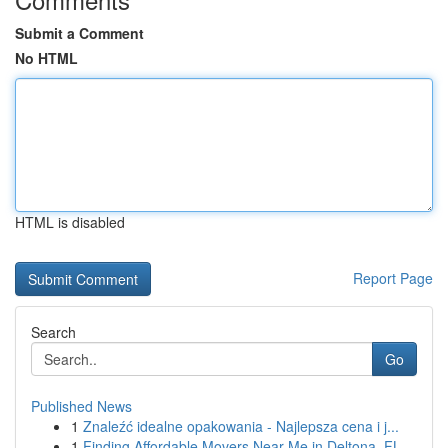
Submit a Comment
No HTML
HTML is disabled
Report Page
Search
Go
Published News
1
Znaleźć idealne opakowania - Najlepsza cena i j...
1
Finding Affordable Movers Near Me in Deltona, FL