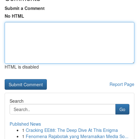
Submit a Comment
No HTML
HTML is disabled
Report Page
Search
Go
Published News
1
Cracking EE88: The Deep Dive At This Enigma
1
Fenomena Rajabotak yang Meramaikan Media So...