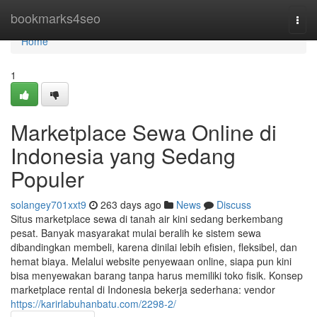
Home
bookmarks4seo
Togg
navi
Home
1
Marketplace Sewa Online di
Indonesia yang Sedang
Populer
solangey701xxt9
263 days ago
News
Discuss
Situs marketplace sewa di tanah air kini sedang berkembang
pesat. Banyak masyarakat mulai beralih ke sistem sewa
dibandingkan membeli, karena dinilai lebih efisien, fleksibel, dan
hemat biaya. Melalui website penyewaan online, siapa pun kini
bisa menyewakan barang tanpa harus memiliki toko fisik. Konsep
marketplace rental di Indonesia bekerja sederhana: vendor
https://karirlabuhanbatu.com/2298-2/