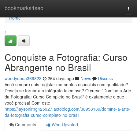
Home
bookmarks4seo
Togg
navi
Home
1
Conquiste a Fotografia: Curso
Abrangente no Brasil
woodydboa369828
264 days ago
News
Discuss
Você sempre quis registar momentos especiais com qualidade?
Deseja se tornar um fotógrafo talentoso? O curso "Domine a Arte
da Fotografia: Curso Completo no Brasil" é exatamente o que
você precisa! Com este
https://jaysonlrng425927.actoblog.com/38956169/domine-a-arte-
da-fotografia-curso-completo-no-brasil
Comments
Who Upvoted