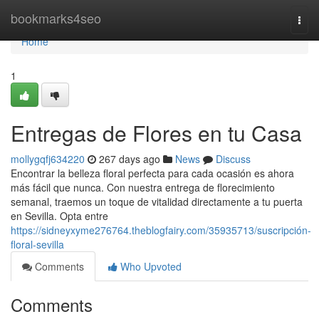
Home
bookmarks4seo
Togg
navi
Home
1
Entregas de Flores en tu Casa
mollygqfj634220
267 days ago
News
Discuss
Encontrar la belleza floral perfecta para cada ocasión es ahora
más fácil que nunca. Con nuestra entrega de florecimiento
semanal, traemos un toque de vitalidad directamente a tu puerta
en Sevilla. Opta entre
https://sidneyxyme276764.theblogfairy.com/35935713/suscripción-
floral-sevilla
Comments
Who Upvoted
Comments