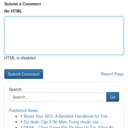
Submit a Comment
No HTML
HTML is disabled
Report Page
Search
Go
Published News
1
Boost Your SEO: A Backlink Handbook for Firs...
1
Dự đoán Cặp 3 Số Mien Trung chuẩn xác ...
1
DE88 – Cổng Game Đổi Thưởng Uy Tín, Đăng Ký