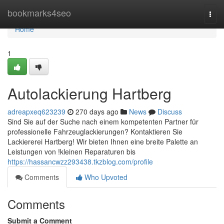
Home
bookmarks4seo
Togg
navi
Home
1
Autolackierung Hartberg
adreapxeq623239
270 days ago
News
Discuss
Sind Sie auf der Suche nach einem kompetenten Partner für
professionelle Fahrzeuglackierungen? Kontaktieren Sie
Lackiererei Hartberg! Wir bieten Ihnen eine breite Palette an
Leistungen von !kleinen Reparaturen bis
https://hassancwzz293438.tkzblog.com/profile
Comments
Who Upvoted
Comments
Submit a Comment