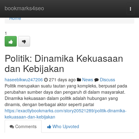
Home
bookmarks4seo
Togg
navi
Home
1
Politik: Dinamika Kekuasaan
dan Kebijakan
haseeblkwu247206
271 days ago
News
Discuss
Politik merupakan suatu tautan yang kompleks, berpusat pada
perubahan sumber daya dan pengaruh di dalam masyarakat.
Dinamika kekuasaan dalam politik adalah hubungan yang
dinamis, dengan berbagai aktor seperti partai
https://exactlybookmarks.com/story20521289/politik-dinamika-
kekuasaan-dan-kebijakan
Comments
Who Upvoted