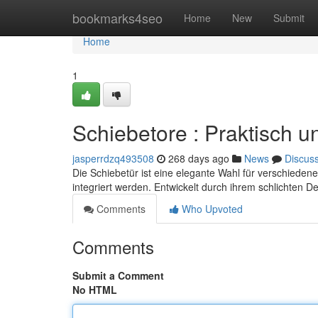
Home
bookmarks4seo
Home
New
Submit
Home
1
Schiebetore : Praktisch und
jasperrdzq493508
268 days ago
News
Discus
Die Schiebetür ist eine elegante Wahl für verschieden
integriert werden. Entwickelt durch ihrem schlichten D
Comments
Who Upvoted
Comments
Submit a Comment
No HTML