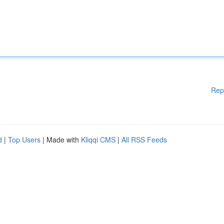
Rep
d
|
Top Users
| Made with
Kliqqi CMS
|
All RSS Feeds