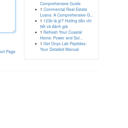
Comprehensive Guide
1
Commercial Real Estate
Loans: A Comprehensive G...
1
123b là gì? Hướng dẫn chi
tiết và đánh giá
1
Refresh Your Coastal
Home: Power and Sol...
1
Get Onyx Lab Peptides:
Your Detailed Manual
ort Page