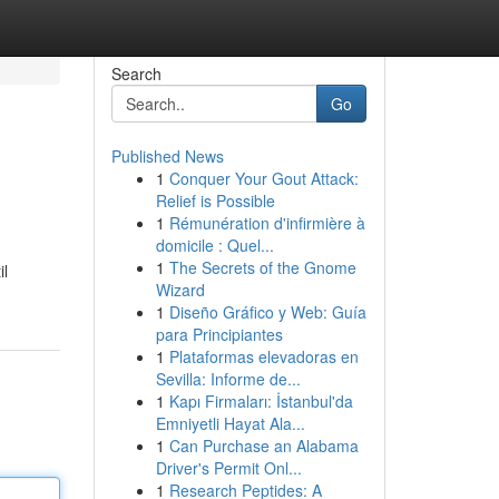
Search
Go
Published News
1
Conquer Your Gout Attack:
Relief is Possible
1
Rémunération d'infirmière à
domicile : Quel...
1
The Secrets of the Gnome
il
Wizard
1
Diseño Gráfico y Web: Guía
para Principiantes
1
Plataformas elevadoras en
Sevilla: Informe de...
1
Kapı Firmaları: İstanbul'da
Emniyetli Hayat Ala...
1
Can Purchase an Alabama
Driver's Permit Onl...
1
Research Peptides: A