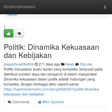
Home
bookmarks4seo
Togg
navi
Home
1
Politik: Dinamika Kekuasaan
dan Kebijakan
poppiefxuw384839
271 days ago
News
Discuss
Politik merupakan suatu tautan yang kompleks, berpusat pada
distribusi sumber daya dan pengaruh di dalam masyarakat.
Dinamika kekuasaan dalam politik adalah hubungan yang
kompleks, dengan berbagai aktor seperti partai
https://hyperbookmarks.com/story20565067/politik-dinamika-
kekuasaan-dan-kebijakan
Comments
Who Upvoted