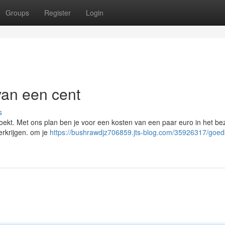
Groups
Register
Login
 van een cent
s
je zoekt. Met ons plan ben je voor een kosten van een paar euro in het be
erkrijgen. om je
https://bushrawdjz706859.jts-blog.com/35926317/goe