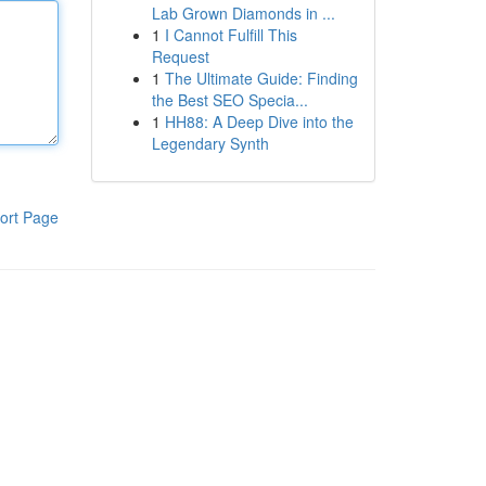
Lab Grown Diamonds in ...
1
I Cannot Fulfill This
Request
1
The Ultimate Guide: Finding
the Best SEO Specia...
1
HH88: A Deep Dive into the
Legendary Synth
ort Page