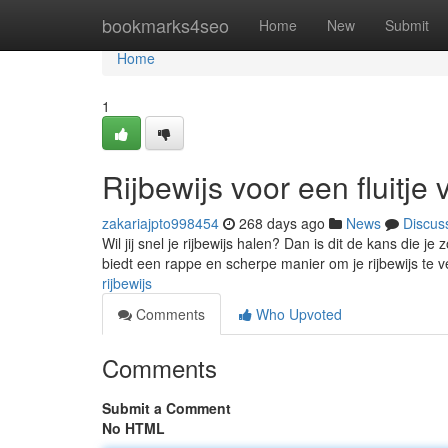
Home
bookmarks4seo
Home
New
Submit
Home
1
Rijbewijs voor een fluitje
zakariajpto998454
268 days ago
News
Discus
Wil jij snel je rijbewijs halen? Dan is dit de kans die 
biedt een rappe en scherpe manier om je rijbewijs te v
rijbewijs
Comments
Who Upvoted
Comments
Submit a Comment
No HTML