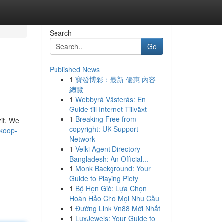
Search
Go
Published News
1
寶發博彩：最新 優惠 內容
總覽
1
Webbyrå Västerås: En
Guide till Internet Tillväxt
1
Breaking Free from
zit. We
copyright: UK Support
dkoop-
Network
1
Velki Agent Directory
Bangladesh: An Official...
1
Monk Background: Your
Guide to Playing Piety
1
Bộ Hẹn Giờ: Lựa Chọn
Hoàn Hảo Cho Mọi Nhu Cầu
1
Đường Link Vn88 Mới Nhất
1
LuxJewels: Your Guide to