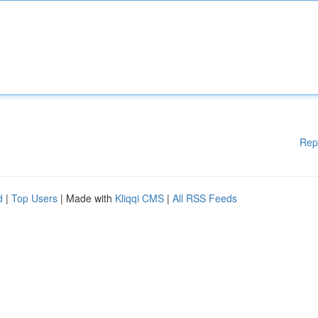
Rep
d
|
Top Users
| Made with
Kliqqi CMS
|
All RSS Feeds