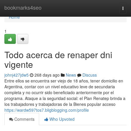
Home
bookmarks4seo
Togg
navi
Home
1
Todo acerca de renaper dni
vigente
johnj427jdw5
268 days ago
News
Discuss
Entre ellos se encuentra ser viejo de 18 años, tener domicilio en
Argentina, contar con un nivel educativo leve de secundaria
completa y no ocurrir sido beneficiado anteriormente por el
programa. Ataque a la seguridad social: el Plan Renatep brinda a
los trabajadores y trabajadoras de la Bienes popular acceso
https://wardw597tos7.bligblogging.com/profile
Comments
Who Upvoted