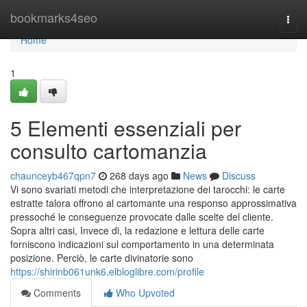
Home
bookmarks4seo
Togg
navi
Home
1
5 Elementi essenziali per
consulto cartomanzia
chaunceyb467qpn7
268 days ago
News
Discuss
Vi sono svariati metodi che interpretazione dei tarocchi: le carte
estratte talora offrono al cartomante una responso approssimativa
pressoché le conseguenze provocate dalle scelte del cliente.
Sopra altri casi, Invece di, la redazione e lettura delle carte
forniscono indicazioni sul comportamento in una determinata
posizione. Perciò, le carte divinatorie sono
https://shirinb061unk6.elbloglibre.com/profile
Comments
Who Upvoted