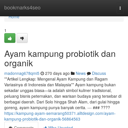
Home
bookmarks4seo
Togg
navi
Home
1
Ayam kampung probiotik dan
organik
madonnag678qmi5
270 days ago
News
Discuss
**Artikel Lengkap: Mengenal Ayam Kampung dan Ragam
Variasinya di Indonesia dan Malaysia** Ayam kampung bukan
sekadar unggas biasa—ia adalah simbol kuliner tradisional,
peluang bisnis peternakan, dan warisan budaya yang tersebar di
berbagai daerah. Dari Solo hingga Shah Alam, dari gulai hingga
goreng, ayam kampung punya banyak cerita. --- ### ????
https://kampung-ayam-semarang50371.alltdesign.com/ayam-
kampung-probiotik-dan-organik-56864563
Comments
Who Upvoted