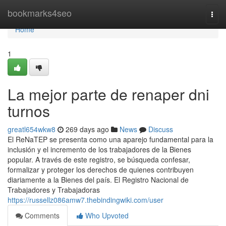
Home
bookmarks4seo
Togg
navi
Home
1
La mejor parte de renaper dni
turnos
greatl654wkw8
269 days ago
News
Discuss
El⁣ ReNaTEP se presenta como ‍una ⁣aparejo fundamental para la
inclusión y el incremento de los trabajadores de la Bienes
popular. ⁣A través de este registro,⁣ se búsqueda confesar,
formalizar y proteger los derechos de quienes contribuyen
diariamente a la Bienes del país. El Registro Nacional de
Trabajadores y Trabajadoras
https://russellz086amw7.thebindingwiki.com/user
Comments
Who Upvoted