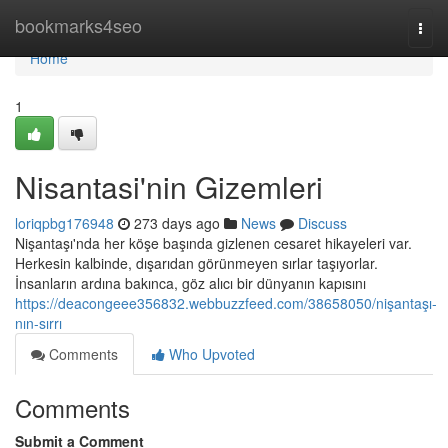
Home
bookmarks4seo
Togg
navi
Home
1
Nisantasi'nin Gizemleri
loriqpbg176948
273 days ago
News
Discuss
Nişantaşı'nda her köşe başında gizlenen cesaret hikayeleri var.
Herkesin kalbinde, dışarıdan görünmeyen sırlar taşıyorlar.
İnsanların ardına bakınca, göz alıcı bir dünyanın kapısını
https://deacongeee356832.webbuzzfeed.com/38658050/nişantaşı-
nın-sırrı
Comments
Who Upvoted
Comments
Submit a Comment