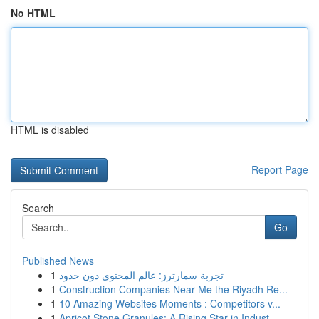
No HTML
HTML is disabled
Report Page
Search
Go
Published News
1
تجربة سمارترز: عالم المحتوى دون حدود
1
Construction Companies Near Me the Riyadh Re...
1
10 Amazing Websites Moments : Competitors v...
1
Apricot Stone Granules: A Rising Star in Indust...