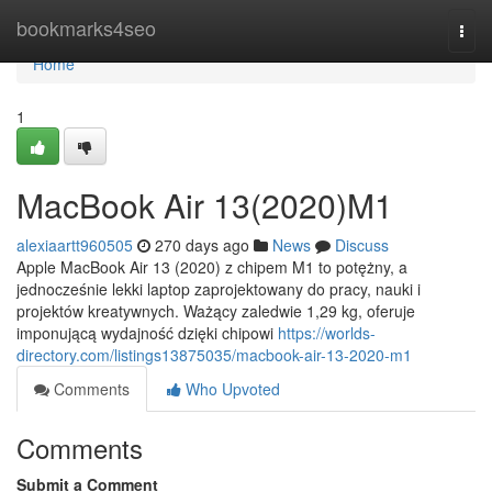
Home
bookmarks4seo
Togg
navi
Home
1
MacBook Air 13(2020)M1
alexiaartt960505
270 days ago
News
Discuss
Apple MacBook Air 13 (2020) z chipem M1 to potężny, a
jednocześnie lekki laptop zaprojektowany do pracy, nauki i
projektów kreatywnych. Ważący zaledwie 1,29 kg, oferuje
imponującą wydajność dzięki chipowi
https://worlds-
directory.com/listings13875035/macbook-air-13-2020-m1
Comments
Who Upvoted
Comments
Submit a Comment