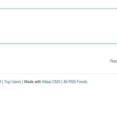
Rep
d
|
Top Users
| Made with
Kliqqi CMS
|
All RSS Feeds