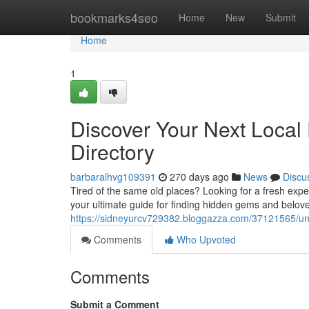
Home
bookmarks4seo
Home
New
Submit
Home
1
Discover Your Next Local 
Directory
barbaralhvg109391
270 days ago
News
Discu
Tired of the same old places? Looking for a fresh expe
your ultimate guide for finding hidden gems and belove
https://sidneyurcv729382.bloggazza.com/37121565/unear
Comments
Who Upvoted
Comments
Submit a Comment