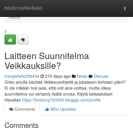
Home
bookmarks4seo
Togg
navi
Home
1
Laitteen Suunnitelma
Veikkauksille?
margiefwfs258454
270 days ago
News
Discuss
Onko sinulla käyttää Veikkausvihjeitä ja jokaiseen kohtaan pläni?
Ei ole mikään tosi asia, että voit aina voittaa, mutta oikea
suunnitelma voi certainly lisätä onnea. Käytä katsastukset
Havaitse
https://liviafzng763562.bloggip.com/profile
Comments
Who Upvoted
Comments