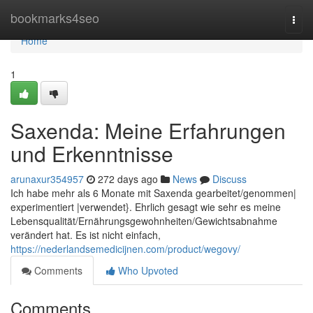
Home
bookmarks4seo
Togg
navi
Home
1
Saxenda: Meine Erfahrungen
und Erkenntnisse
arunaxur354957
272 days ago
News
Discuss
Ich habe mehr als 6 Monate mit Saxenda gearbeitet/genommen|
experimentiert |verwendet}. Ehrlich gesagt wie sehr es meine
Lebensqualität/Ernährungsgewohnheiten/Gewichtsabnahme
verändert hat. Es ist nicht einfach,
https://nederlandsemedicijnen.com/product/wegovy/
Comments
Who Upvoted
Comments