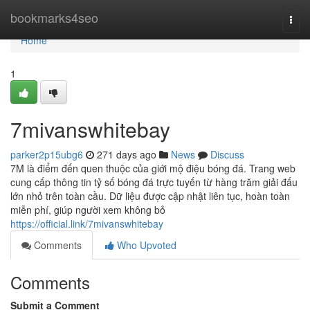
Home
bookmarks4seo
Togg
navi
Home
1
7mivanswhitebay
parker2p15ubg6
271 days ago
News
Discuss
7M là điểm đến quen thuộc của giới mộ điệu bóng đá. Trang web
cung cấp thông tin tỷ số bóng đá trực tuyến từ hàng trăm giải đấu
lớn nhỏ trên toàn cầu. Dữ liệu được cập nhật liên tục, hoàn toàn
miễn phí, giúp người xem không bỏ
https://official.link/7mivanswhitebay
Comments
Who Upvoted
Comments
Submit a Comment