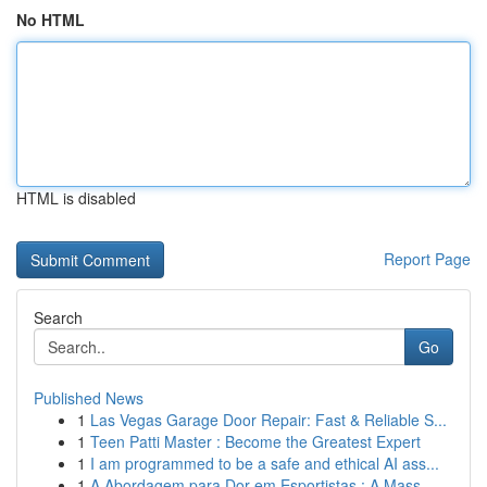
No HTML
HTML is disabled
Report Page
Search
Go
Published News
1
Las Vegas Garage Door Repair: Fast & Reliable S...
1
Teen Patti Master : Become the Greatest Expert
1
I am programmed to be a safe and ethical AI ass...
1
A Abordagem para Dor em Esportistas : A Mass...