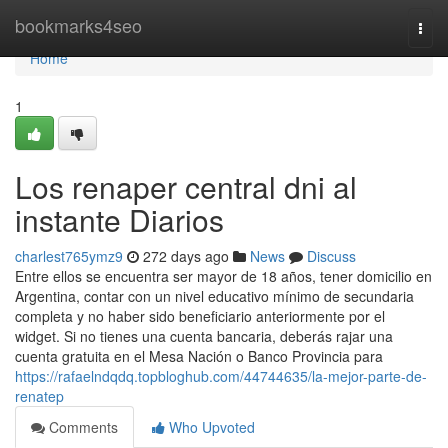
Home
bookmarks4seo
Togg
navi
Home
1
Los renaper central dni al
instante Diarios
charlest765ymz9
272 days ago
News
Discuss
Entre ellos se encuentra ser mayor de 18 años, tener domicilio en
Argentina, contar con un nivel educativo mínimo de secundaria
completa y no haber sido beneficiario anteriormente por el
widget. Si no​ tienes una cuenta bancaria, deberás rajar una
cuenta ​gratuita en el Mesa Nación o Banco Provincia para
https://rafaelndqdq.topbloghub.com/44744635/la-mejor-parte-de-
renatep
Comments
Who Upvoted