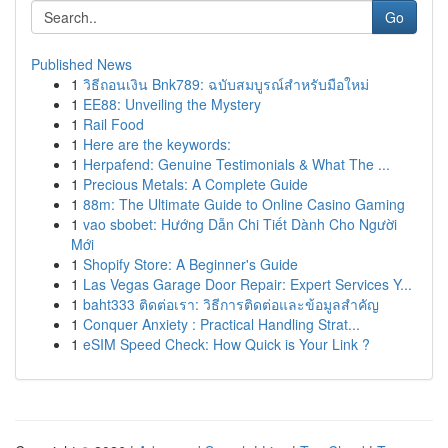
Go
Published News
1
วิธีถอนเงิน Bnk789: ฉบับสมบูรณ์สำหรับมือใหม่
1
EE88: Unveiling the Mystery
1
Rail Food
1
Here are the keywords:
1
Herpafend: Genuine Testimonials & What The ...
1
Precious Metals: A Complete Guide
1
88m: The Ultimate Guide to Online Casino Gaming
1
vao sbobet: Hướng Dẫn Chi Tiết Dành Cho Người
Mới
1
Shopify Store: A Beginner's Guide
1
Las Vegas Garage Door Repair: Expert Services Y...
1
baht333 ติดต่อเรา: วิธีการติดต่อและข้อมูลสำคัญ
1
Conquer Anxiety : Practical Handling Strat...
1
eSIM Speed Check: How Quick is Your Link ?