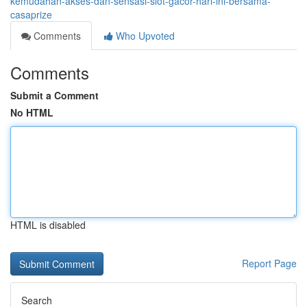
kemudahan-akses-dan-sensasi-slot-gacor-hari-ini-bersama-
casaprize
Comments
Who Upvoted
Comments
Submit a Comment
No HTML
HTML is disabled
Report Page
Search