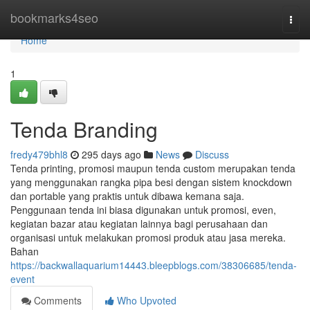
Home
bookmarks4seo
Togg
navi
Home
1
Tenda Branding
fredy479bhl8
295 days ago
News
Discuss
Tenda printing, promosi maupun tenda custom merupakan tenda
yang menggunakan rangka pipa besi dengan sistem knockdown
dan portable yang praktis untuk dibawa kemana saja.
Penggunaan tenda ini biasa digunakan untuk promosi, even,
kegiatan bazar atau kegiatan lainnya bagi perusahaan dan
organisasi untuk melakukan promosi produk atau jasa mereka.
Bahan
https://backwallaquarium14443.bleepblogs.com/38306685/tenda-
event
Comments
Who Upvoted