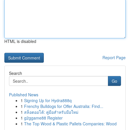
HTML is disabled
Report Page
Search
Go
Published News
1
Signing Up for Hydra888q
1
Frenchy Bulldogs for Offer Australia: Find...
1
สล็อตออโต้: คู่มือสำหรับมือใหม่
1
g2ggame88 Register
1
The Top Wood & Plastic Pallets Companies: Wood
...