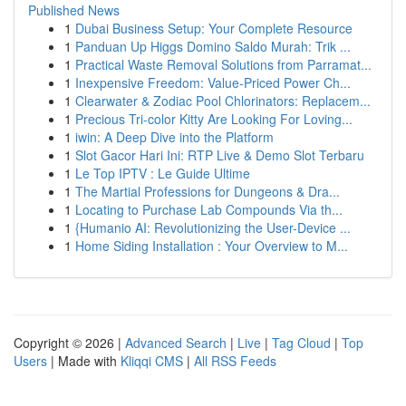
Published News
1
Dubai Business Setup: Your Complete Resource
1
Panduan Up Higgs Domino Saldo Murah: Trik ...
1
Practical Waste Removal Solutions from Parramat...
1
Inexpensive Freedom: Value-Priced Power Ch...
1
Clearwater & Zodiac Pool Chlorinators: Replacem...
1
Precious Tri-color Kitty Are Looking For Loving...
1
iwin: A Deep Dive into the Platform
1
Slot Gacor Hari Ini: RTP Live & Demo Slot Terbaru
1
Le Top IPTV : Le Guide Ultime
1
The Martial Professions for Dungeons & Dra...
1
Locating to Purchase Lab Compounds Via th...
1
{Humanio AI: Revolutionizing the User-Device ...
1
Home Siding Installation : Your Overview to M...
Copyright © 2026 |
Advanced Search
|
Live
|
Tag Cloud
|
Top
Users
| Made with
Kliqqi CMS
|
All RSS Feeds