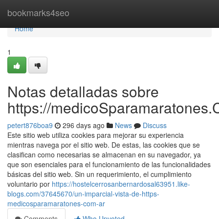
Home
bookmarks4seo
Home
1
Notas detalladas sobre
https://medicoSparamaratones.
petert876boa9
296 days ago
News
Discuss
Este sitio web utiliza cookies para mejorar su experiencia
mientras navega por el sitio web. De estas, las cookies que se
clasifican como necesarias se almacenan en su navegador, ya
que son esenciales para el funcionamiento de las funcionalidades
básicas del sitio web. Sin un requerimiento, el cumplimiento
voluntario por
https://hostelcerrosanbernardosal63951.like-
blogs.com/37645670/un-imparcial-vista-de-https-
medicosparamaratones-com-ar
Comments
Who Upvoted