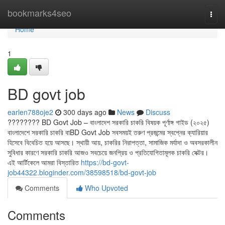
Home
bookmarks4seo
Togg
navi
Home
1
BD govt job
earlen788oje2
300 days ago
News
Discuss
???????? BD Govt Job – বাংলাদেশ সরকারি চাকরি বিষয়ক পূর্ণাঙ্গ গাইড (২০২৫)
বাংলাদেশে সরকারি চাকরি বাBD Govt Job সবসময়ই তরুণ প্রজন্মের স্বপ্নের ক্যারিয়ার
হিসেবে বিবেচিত হয়ে আসছে। স্থায়ী আয়, চাকরির নিরাপত্তা, সামাজিক মর্যাদা ও অবসরকালীন
সুবিধার কারণে সরকারি চাকরি আজও সবচেয়ে জনপ্রিয় ও প্রতিযোগিতামূলক চাকরি সেক্টর।
এই আর্টিকেলে আমরা বিস্তারিত
https://bd-govt-
job44322.bloginder.com/38598518/bd-govt-job
Comments
Who Upvoted
Comments