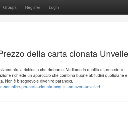
Groups
Register
Login
rezzo della carta clonata Unveil
ssivamente la richiesta che rimborso. Vediamo in qualità di procedere.
nazione richiede un approccio che combina buone abitudini quotidiane e l
za. Non è bisognevole divenire paranoici,
e-semplice-per-carta-clonata-acquisti-amazon-unveiled