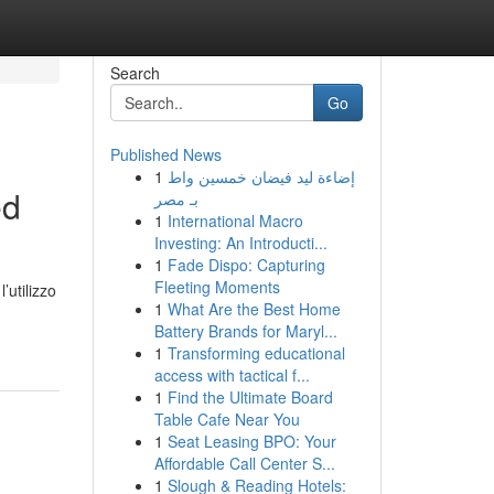
Search
Go
Published News
1
إضاءة ليد فيضان خمسين واط
ed
بـ مصر
1
International Macro
Investing: An Introducti...
1
Fade Dispo: Capturing
Fleeting Moments
’utilizzo
1
What Are the Best Home
Battery Brands for Maryl...
1
Transforming educational
access with tactical f...
1
Find the Ultimate Board
Table Cafe Near You
1
Seat Leasing BPO: Your
Affordable Call Center S...
1
Slough & Reading Hotels: