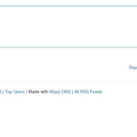
Rep
d
|
Top Users
| Made with
Kliqqi CMS
|
All RSS Feeds