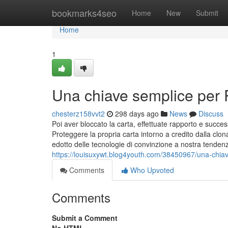
Home
bookmarks4seo
Home
New
Submit
Home
1
Una chiave semplice per P
chesterz158vvt2
298 days ago
News
Discuss
Poi aver bloccato la carta, effettuate rapporto e succe
Proteggere la propria carta intorno a credito dalla clo
edotto delle tecnologie di convinzione a nostra tenden
https://louisuxywt.blog4youth.com/38450967/una-chiav
Comments
Who Upvoted
Comments
Submit a Comment