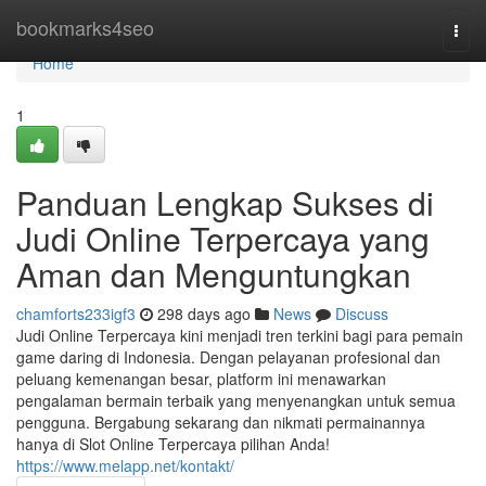
Home
bookmarks4seo
Togg
navi
Home
1
Panduan Lengkap Sukses di
Judi Online Terpercaya yang
Aman dan Menguntungkan
chamforts233igf3
298 days ago
News
Discuss
Judi Online Terpercaya kini menjadi tren terkini bagi para pemain
game daring di Indonesia. Dengan pelayanan profesional dan
peluang kemenangan besar, platform ini menawarkan
pengalaman bermain terbaik yang menyenangkan untuk semua
pengguna. Bergabung sekarang dan nikmati permainannya
hanya di Slot Online Terpercaya pilihan Anda!
https://www.melapp.net/kontakt/