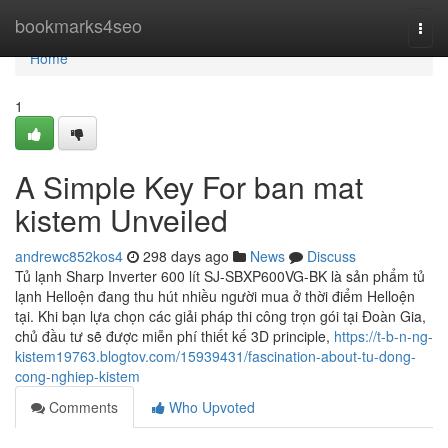
Home
bookmarks4seo
Togg
navi
Home
1
A Simple Key For ban mat
kistem Unveiled
andrewc852kos4
298 days ago
News
Discuss
Tủ lạnh Sharp Inverter 600 lít SJ-SBXP600VG-BK là sản phẩm tủ
lạnh Helloện đang thu hút nhiều người mua ở thời điểm Helloện
tại. Khi bạn lựa chọn các giải pháp thi công trọn gói tại Đoàn Gia,
chủ đầu tư sẽ được miễn phí thiết kế 3D principle,
https://t-b-n-ng-
kistem19763.blogtov.com/15939431/fascination-about-tu-dong-
cong-nghiep-kistem
Comments
Who Upvoted