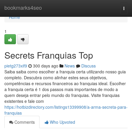
Home
bookmarks4seo
Togg
navi
Home
1
Secrets Franquias Top
pietg273xif9
300 days ago
News
Discuss
Saiba saiba como escolher a franquia certa utilizando nosso guia
completo. Descubra como alinhar estes seus objetivos,
competências e recursos financeiros ao franquias ideal. Escolher
a franquia certa é 1 dos passos mais importantes de modo a
quem deseja entrar pelo mundo do franquias. Visite franquias
existentes e fale com
https://hotbizdirectory.com/listings13399908/a-arma-secreta-para-
franquias
Comments
Who Upvoted