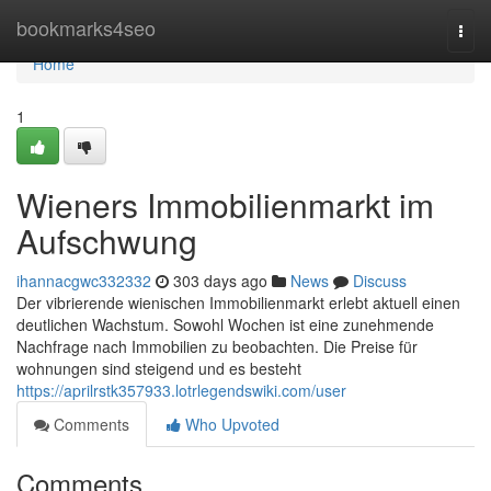
Home
bookmarks4seo
Togg
navi
Home
1
Wieners Immobilienmarkt im
Aufschwung
ihannacgwc332332
303 days ago
News
Discuss
Der vibrierende wienischen Immobilienmarkt erlebt aktuell einen
deutlichen Wachstum. Sowohl Wochen ist eine zunehmende
Nachfrage nach Immobilien zu beobachten. Die Preise für
wohnungen sind steigend und es besteht
https://aprilrstk357933.lotrlegendswiki.com/user
Comments
Who Upvoted
Comments