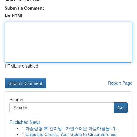
Submit a Comment
No HTML
HTML is disabled
Report Page
Search
Go
Published News
1
가슴성형 후 관리법 : 자연스러운 아름다움을 위...
1
Calculate Circles: Your Guide to Circumference