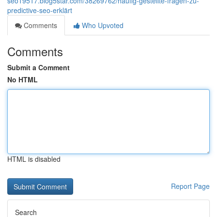
seo19517.blog5star.com/38269762/häufig-gestellte-fragen-zu-
predictive-seo-erklärt
Comments
Who Upvoted
Comments
Submit a Comment
No HTML
HTML is disabled
Report Page
Search