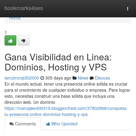
Home
bookmarks4seo
Togg
navi
Home
1
Gana Visibilidad en Linea:
Dominios, Hosting y VPS
tamzincrqt302000
305 days ago
News
Discuss
En el mundo actual, tener una presencia online sólida es crucial
para el crecimiento de cualquier individuo o empresa. Para lograr
esto, necesitas construir una base sólida que incluya una
dirección web. Un dominio
https://marcsjwe400319.bloggerchest.com/37802968/conquista-
tu-presencia-online-dominios-hosting-y-vps
Comments
Who Upvoted