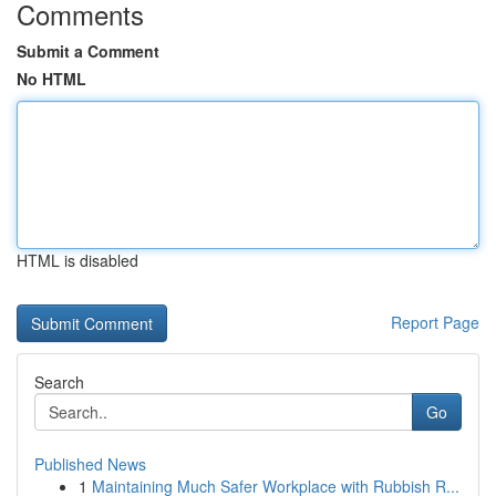
Comments
Submit a Comment
No HTML
HTML is disabled
Report Page
Search
Go
Published News
1
Maintaining Much Safer Workplace with Rubbish R...