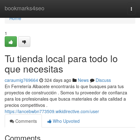
Home
bookmarks4seo
Togg
navi
Home
1
Tu tienda local para todo lo
que necesitas
caraumig769664
324 days ago
News
Discuss
En Ferretería Albacete encontrarás lo que busques para tus
proyectos de construcción . Somos tu proveedor de confianza
para los profesionales que busca materiales de alta calidad a
precios competitivos .
https://lancebwbn773509.wikidirective.com/user
Comments
Who Upvoted
Comments