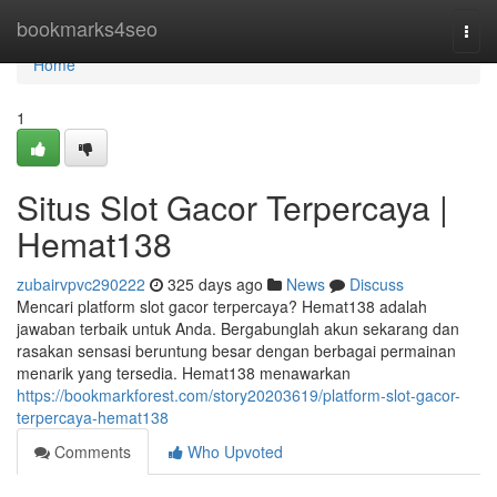
Home
bookmarks4seo
Togg
navi
Home
1
Situs Slot Gacor Terpercaya |
Hemat138
zubairvpvc290222
325 days ago
News
Discuss
Mencari platform slot gacor terpercaya? Hemat138 adalah
jawaban terbaik untuk Anda. Bergabunglah akun sekarang dan
rasakan sensasi beruntung besar dengan berbagai permainan
menarik yang tersedia. Hemat138 menawarkan
https://bookmarkforest.com/story20203619/platform-slot-gacor-
terpercaya-hemat138
Comments
Who Upvoted