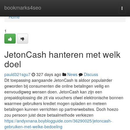
Home
bookmarks4seo
Togg
navi
Home
1
JetonCash hanteren met welk
doel
pauld321sgu7
327 days ago
News
Discuss
Dit toepassing aangaande JetonCash is aldoor populairder
geworden bij consumenten die online betalingen veilig en
eenvoudigweg wensen doen. JetonCash kan zijn een
prepaidoplossing die zit via vouchers ofwel elektronische bonnen
waarmee gebruikers krediet mogen opladen en meteen
betalingen kunnen verrichten op partnerwebsites. Doch hoezo
zou persoon juist deze betaalmethode verkiezen
https://andyxnana.boyblogguide.com/36290025/jetoncash-
gebruiken-met-welke-bedoeling