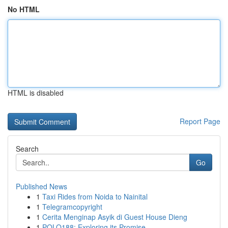
No HTML
HTML is disabled
Report Page
Search
Go
Published News
1
Taxi Rides from Noida to Nainital
1
Telegramcopyright
1
Cerita Menginap Asyik di Guest House Dieng
1
POLO188: Exploring its Promise