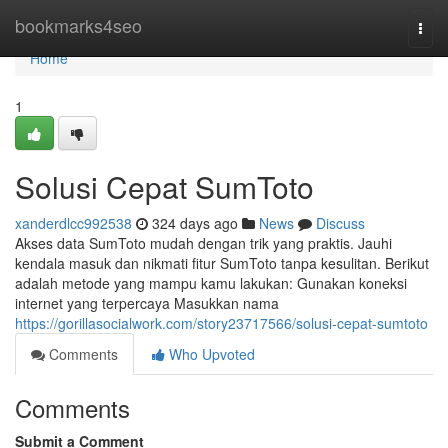
Home
bookmarks4seo
Togg
navi
Home
1
Solusi Cepat SumToto
xanderdlcc992538
324 days ago
News
Discuss
Akses data SumToto mudah dengan trik yang praktis. Jauhi
kendala masuk dan nikmati fitur SumToto tanpa kesulitan. Berikut
adalah metode yang mampu kamu lakukan: Gunakan koneksi
internet yang terpercaya Masukkan nama
https://gorillasocialwork.com/story23717566/solusi-cepat-sumtoto
Comments
Who Upvoted
Comments
Submit a Comment