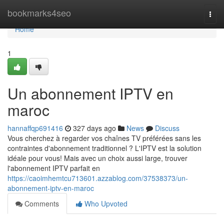
Home
bookmarks4seo
Togg
navi
Home
1
Un abonnement IPTV en
maroc
hannaffqp691416
327 days ago
News
Discuss
Vous cherchez à regarder vos chaînes TV préférées sans les
contraintes d'abonnement traditionnel ? L'IPTV est la solution
idéale pour vous! Mais avec un choix aussi large, trouver
l'abonnement IPTV parfait en
https://caoimhemtcu713601.azzablog.com/37538373/un-
abonnement-iptv-en-maroc
Comments
Who Upvoted