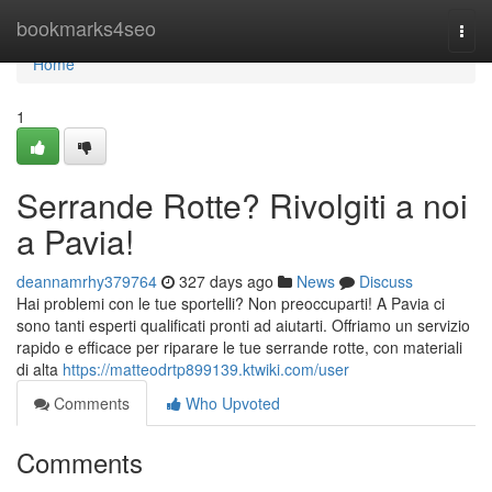
Home
bookmarks4seo
Togg
navi
Home
1
Serrande Rotte? Rivolgiti a noi
a Pavia!
deannamrhy379764
327 days ago
News
Discuss
Hai problemi con le tue sportelli? Non preoccuparti! A Pavia ci
sono tanti esperti qualificati pronti ad aiutarti. Offriamo un servizio
rapido e efficace per riparare le tue serrande rotte, con materiali
di alta
https://matteodrtp899139.ktwiki.com/user
Comments
Who Upvoted
Comments