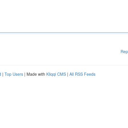
Rep
d
|
Top Users
| Made with
Kliqqi CMS
|
All RSS Feeds