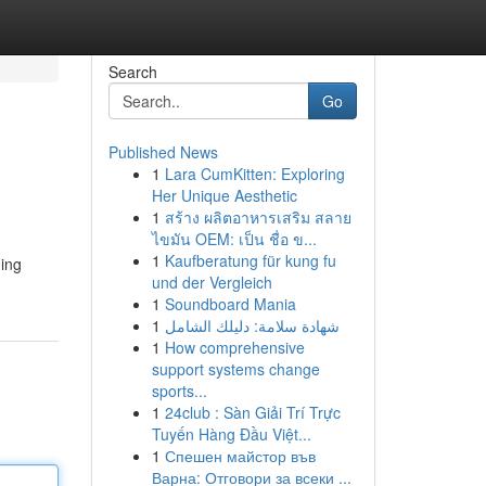
Search
Go
Published News
1
Lara CumKitten: Exploring
Her Unique Aesthetic
1
สร้าง ผลิตอาหารเสริม สลาย
ไขมัน OEM: เป็น ชื่อ ข...
1
Kaufberatung für kung fu
ning
und der Vergleich
1
Soundboard Mania
1
شهادة سلامة: دليلك الشامل
1
How comprehensive
support systems change
sports...
1
24club : Sàn Giải Trí Trực
Tuyến Hàng Đầu Việt...
1
Спешен майстор във
Варна: Отговори за всеки ...