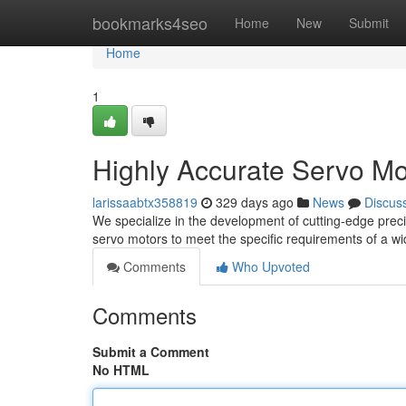
Home
bookmarks4seo
Home
New
Submit
Home
1
Highly Accurate Servo Mo
larissaabtx358819
329 days ago
News
Discus
We specialize in the development of cutting-edge prec
servo motors to meet the specific requirements of a w
Comments
Who Upvoted
Comments
Submit a Comment
No HTML