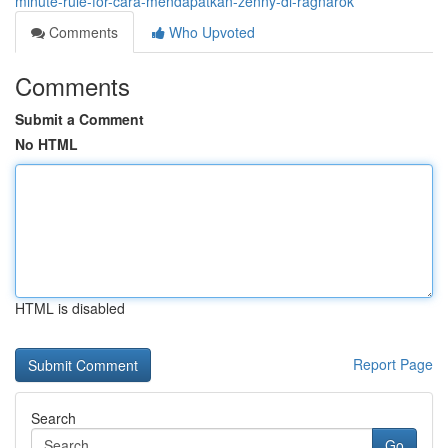
minute-rule-for-cara-mendapatkan-zenny-di-ragnarok
Comments
Who Upvoted
Comments
Submit a Comment
No HTML
HTML is disabled
Report Page
Search
Go