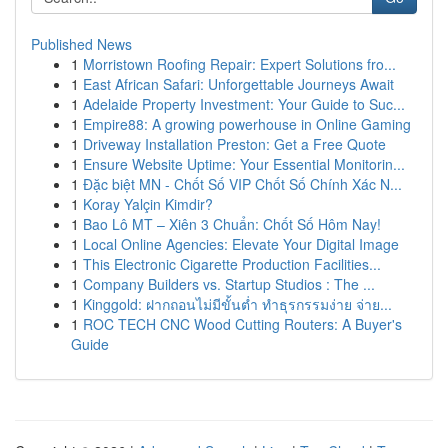
Published News
1
Morristown Roofing Repair: Expert Solutions fro...
1
East African Safari: Unforgettable Journeys Await
1
Adelaide Property Investment: Your Guide to Suc...
1
Empire88: A growing powerhouse in Online Gaming
1
Driveway Installation Preston: Get a Free Quote
1
Ensure Website Uptime: Your Essential Monitorin...
1
Đặc biệt MN - Chốt Số VIP Chốt Số Chính Xác N...
1
Koray Yalçin Kimdir?
1
Bao Lô MT – Xiên 3 Chuẩn: Chốt Số Hôm Nay!
1
Local Online Agencies: Elevate Your Digital Image
1
This Electronic Cigarette Production Facilities...
1
Company Builders vs. Startup Studios : The ...
1
Kinggold: ฝากถอนไม่มีขั้นต่ำ ทำธุรกรรมง่าย จ่าย...
1
ROC TECH CNC Wood Cutting Routers: A Buyer's
Guide