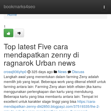
Home
bookmarks4seo
Togg
navi
Home
1
Top latest Five cara
mendapatkan zenny di
ragnarok Urban news
crossj936yhp0
325 days ago
News
Discuss
Langkah awal yang menentukan dalam farming Zeny adalah
memilih job yang tepat. Beberapa work yang dikenal efektif untuk
farming antara lain: Farming Zeny akan lebih efisien jika kamu
menggunakan perlengkapan dan kartu yang mendukung.
Beberapa kartu yang bisa membantu antara lain: Tempat ini
excellent untuk karakter stage tinggi yang bisa
https://cara-
mendapatkan-zenny-di42850.blogpayz.com/37519335/the-2-