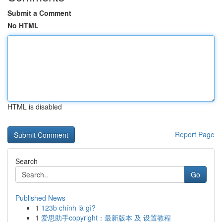
Submit a Comment
No HTML
HTML is disabled
Report Page
Search
Go
Published News
1
123b chính là gì?
1
爱思助手copyright：最新版本 及 设置教程