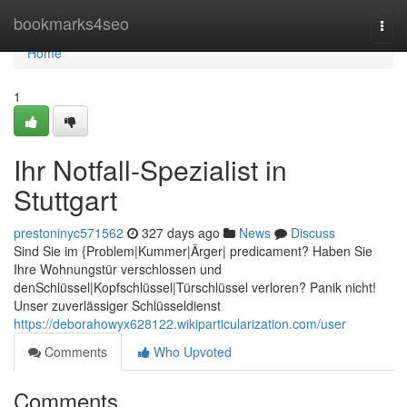
Home
bookmarks4seo
Togg
navi
Home
1
Ihr Notfall-Spezialist in
Stuttgart
prestoninyc571562
327 days ago
News
Discuss
Sind Sie im {Problem|Kummer|Ärger| predicament? Haben Sie
Ihre Wohnungstür verschlossen und
denSchlüssel|Kopfschlüssel|Türschlüssel verloren? Panik nicht!
Unser zuverlässiger Schlüsseldienst
https://deborahowyx628122.wikiparticularization.com/user
Comments
Who Upvoted
Comments