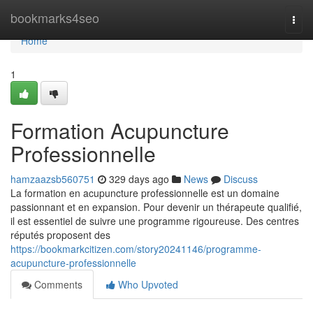
Home
bookmarks4seo
Togg
navi
Home
1
Formation Acupuncture
Professionnelle
hamzaazsb560751
329 days ago
News
Discuss
La formation en acupuncture professionnelle est un domaine
passionnant et en expansion. Pour devenir un thérapeute qualifié,
il est essentiel de suivre une programme rigoureuse. Des centres
réputés proposent des
https://bookmarkcitizen.com/story20241146/programme-
acupuncture-professionnelle
Comments
Who Upvoted