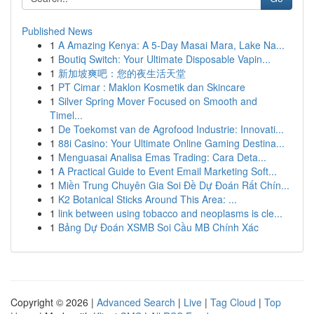
Published News
1
A Amazing Kenya: A 5-Day Masai Mara, Lake Na...
1
Boutiq Switch: Your Ultimate Disposable Vapin...
1
新加坡爽吧：您的夜生活天堂
1
PT Cimar : Maklon Kosmetik dan Skincare
1
Silver Spring Mover Focused on Smooth and
Timel...
1
De Toekomst van de Agrofood Industrie: Innovati...
1
88i Casino: Your Ultimate Online Gaming Destina...
1
Menguasai Analisa Emas Trading: Cara Deta...
1
A Practical Guide to Event Email Marketing Soft...
1
Miền Trung Chuyên Gia Soi Đề Dự Đoán Rất Chín...
1
K2 Botanical Sticks Around This Area: ...
1
link between using tobacco and neoplasms is cle...
1
Bảng Dự Đoán XSMB Soi Cầu MB Chính Xác
Copyright © 2026 |
Advanced Search
|
Live
|
Tag Cloud
|
Top