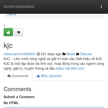
Home
bookmarks4seo
Togg
navi
Home
1
kjc
rebeccanznm962941
331 days ago
News
Discuss
KJC – Liên minh công nghệ và giải trí toàn cầu Giới thiệu về KJC
KJC là một tập đoàn đa lĩnh vực, hoạt động trong các ngành công
nghệ, giải trí, truyền thông và đầu
https://kjc365.com/
Comments
Who Upvoted
Comments
Submit a Comment
No HTML