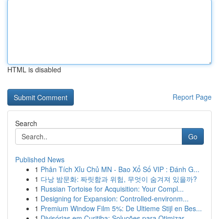
HTML is disabled
Report Page
Search
Go
Published News
1
Phân Tích Xỉu Chủ MN - Bao Xổ Số VIP : Đánh G...
1
다낭 밤문화: 짜릿함과 위험, 무엇이 숨겨져 있을까?
1
Russian Tortoise for Acquisition: Your Compl...
1
Designing for Expansion: Controlled-environm...
1
Premium Window Film 5%: De Ultieme Stijl en Bes...
1
Divisórias em Curitiba: Soluções para Otimizar ...