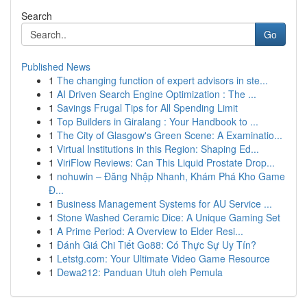
Search
Go
Published News
1
The changing function of expert advisors in ste...
1
AI Driven Search Engine Optimization : The ...
1
Savings Frugal Tips for All Spending Limit
1
Top Builders in Giralang : Your Handbook to ...
1
The City of Glasgow's Green Scene: A Examinatio...
1
Virtual Institutions in this Region: Shaping Ed...
1
ViriFlow Reviews: Can This Liquid Prostate Drop...
1
nohuwin – Đăng Nhập Nhanh, Khám Phá Kho Game
Đ...
1
Business Management Systems for AU Service ...
1
Stone Washed Ceramic Dice: A Unique Gaming Set
1
A Prime Period: A Overview to Elder Resi...
1
Đánh Giá Chi Tiết Go88: Có Thực Sự Uy Tín?
1
Letstg.com: Your Ultimate Video Game Resource
1
Dewa212: Panduan Utuh oleh Pemula