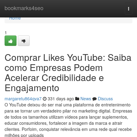
Home
bookmarks4seo
Togg
navi
Home
1
Comprar Likes YouTube: Saiba
como Empresas Podem
Acelerar Credibilidade e
Engajamento
margaretu864qva7
331 days ago
News
Discuss
O YouTube deixou do ser mal uma plataforma de entretenimento
para se tornar um verdadeiro pilar no marketing digital. Empresas
de todos os tamanhos utilizam vídeos para lançar suplementos,
educar consumidores, fortalecer a imagem da marca e atrair
clientes. Porfoim, conquistar relevância em uma rede qual recebe
milhões por uploads